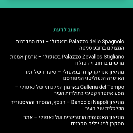
חשוב לדעת
Palazzo dello Spagnolo בנאפולי – גרם המדרגות
המצולם ברובע סניטה
Palazzo Zevallos Stigliano בנאפולי – ארמון אמנות
מרשים ברחוב ויה טולדו
מוזיאון אנריקו קרוזו בנאפולי – סיפורו של זמר
האופרה הנפוליטני המפורסם
Galleria del Tempo בארמון המלכותי של נאפולי –
מסע אינטראקטיבי בתולדות העיר
מוזיאון Banco di Napoli – הכסף, המסחר וההיסטוריה
הכלכלית של העיר
מוזיאון האנטומיה הווטרינרית של נאפולי – אתר
מסקרן למטיילים סקרנים