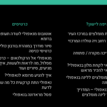
פה לישון?
כרטיסים
ת מומלצים במרכז העיר
אוטובוס מנאפולי לשדה תעופה
ברומא
רחוב ויה טולדו המרכזי
סיור מודרך במנהרת בורבון כולל
כרטיסי כניסה
יכה מקורה / פתוחה
מנאפולי אל הרקולנאום – כרטי
מסלול, מה לראות ולעשות, איך
 לקחת מלון בנאפולי?
מגיעים, סיורים ועוד
י להכיר מראש
איך להגיע מרומא לנאפולי?
מומלצים ללינה בנאפולי
נה
נאפולי התת קרקעית כל מה ש
לדעת
נאפולי – המדריך
לינה מומלצים
פסל מראדונה בנאפולי