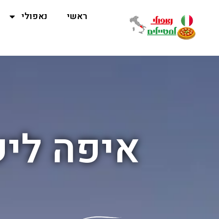
ראשי
נאפולי
איפה ליש