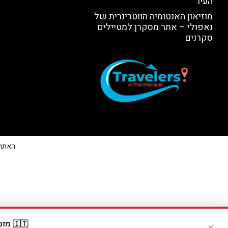
העיר
מוזיאון האנטומיה הווטרינרית של
נאפולי – אתר מסקרן למטיילים
סקרנים
האתר הי
🇮🇹 מזמינים דרך Booking? קבלו
×