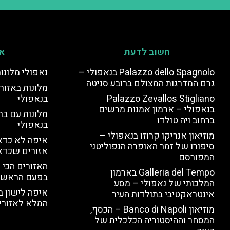
חשוב לדעת
אי
Palazzo dello Spagnolo בנאפולי –
נאפולי מלונו
גרם המדרגות המצולם ברובע סניטה
מלונות באזור 
Palazzo Zevallos Stigliano
בנאפולי
בנאפולי – ארמון אמנות מרשים
מלונות עם בר
ברחוב ויה טולדו
בנאפולי
מוזיאון אנריקו קרוזו בנאפולי –
איפה לא כדאי
סיפורו של זמר האופרה הנפוליטני
אזורים שכדא
המפורסם
האזורים הכי 
Galleria del Tempo בארמון
בפעם הראשו
המלכותי של נאפולי – מסע
איפה לישון ב
אינטראקטיבי בתולדות העיר
המלא לאזורי 
מוזיאון Banco di Napoli – הכסף,
המסחר וההיסטוריה הכלכלית של