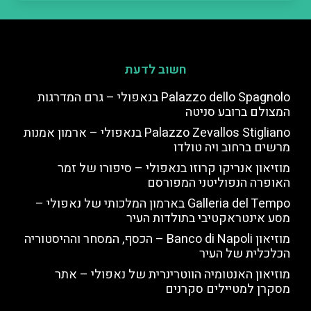
חשוב לדעת
Palazzo dello Spagnolo בנאפולי – גרם המדרגות
המצולם ברובע סניטה
Palazzo Zevallos Stigliano בנאפולי – ארמון אמנות
מרשים ברחוב ויה טולדו
מוזיאון אנריקו קרוזו בנאפולי – סיפורו של זמר
האופרה הנפוליטני המפורסם
Galleria del Tempo בארמון המלכותי של נאפולי –
מסע אינטראקטיבי בתולדות העיר
מוזיאון Banco di Napoli – הכסף, המסחר וההיסטוריה
הכלכלית של העיר
מוזיאון האנטומיה הווטרינרית של נאפולי – אתר
מסקרן למטיילים סקרנים