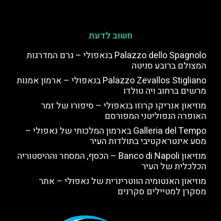
חשוב לדעת
Palazzo dello Spagnolo בנאפולי – גרם המדרגות
המצולם ברובע סניטה
Palazzo Zevallos Stigliano בנאפולי – ארמון אמנות
מרשים ברחוב ויה טולדו
מוזיאון אנריקו קרוזו בנאפולי – סיפורו של זמר
האופרה הנפוליטני המפורסם
Galleria del Tempo בארמון המלכותי של נאפולי –
מסע אינטראקטיבי בתולדות העיר
מוזיאון Banco di Napoli – הכסף, המסחר וההיסטוריה
הכלכלית של העיר
מוזיאון האנטומיה הווטרינרית של נאפולי – אתר
מסקרן למטיילים סקרנים