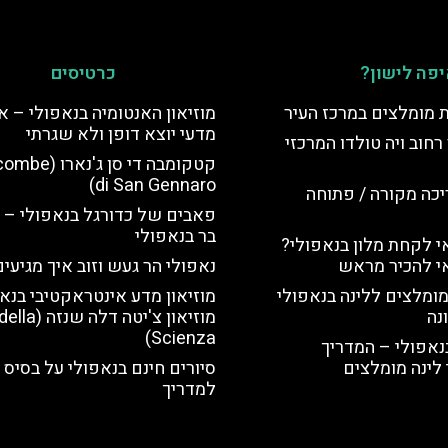
פה לישון?
כרטיסים
ת מומלצים במרכז העיר
מוזיאון האנטומיה בנאפולי – א
מדעי יוצא דופן ולא שגרתי
רחוב ויה טולדו המרכזי
קטקומבה די סן ג'נ
di San Gennaro)
יכה מקורה / פתוחה
פאבים של כדורגל בנאפולי – 
בר בנאפולי
 לקחת מלון בנאפולי?
י להכיר מראש
נאפולי הר געש וזוב איך מגיעי
מומלצים ללינה בנאפולי
מוזיאון מדע אינטראקטיבי בנא
נה
מוזיאון צ'יטה דל
Scienza)
נאפולי – המדריך
לינה מומלצים
סיורים חינם בנאפולי על בסיס 
למדריך