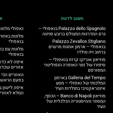
חשוב לדעת
אי
Palazzo dello Spagnolo בנאפולי –
נאפולי מלונו
גרם המדרגות המצולם ברובע סניטה
מלונות באזור 
Palazzo Zevallos Stigliano
בנאפולי
בנאפולי – ארמון אמנות מרשים
מלונות עם בר
ברחוב ויה טולדו
בנאפולי
מוזיאון אנריקו קרוזו בנאפולי –
איפה לא כדאי
סיפורו של זמר האופרה הנפוליטני
אזורים שכדא
המפורסם
האזורים הכי 
Galleria del Tempo בארמון
בפעם הראשו
המלכותי של נאפולי – מסע
איפה לישון ב
אינטראקטיבי בתולדות העיר
המלא לאזורי 
מוזיאון Banco di Napoli – הכסף,
המסחר וההיסטוריה הכלכלית של
העיר