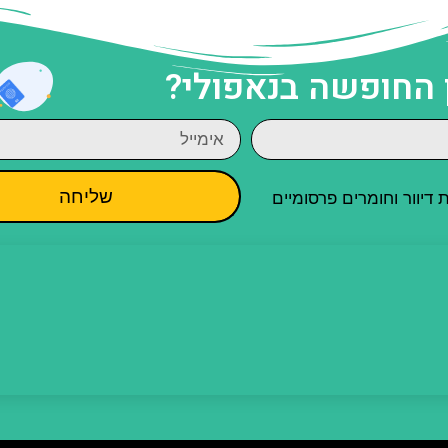
 החופשה בנאפולי?
שליחה
יוור וחומרים פרסומיים