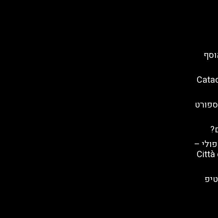
וסף
ארו (Catacombe
ספורט
ם?
פולי –
ה שנזה (Città della
טיפ