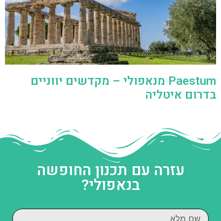
Paestum מנאפולי – מקדשים יווניים
בדרום איטליה
עזרה עם תכנון החופשה
בנאפולי?