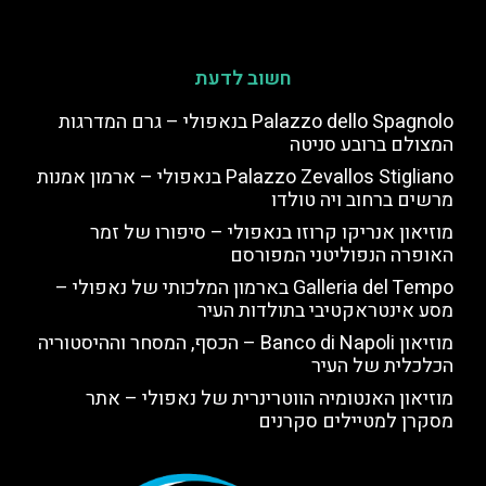
חשוב לדעת
Palazzo dello Spagnolo בנאפולי – גרם המדרגות
המצולם ברובע סניטה
Palazzo Zevallos Stigliano בנאפולי – ארמון אמנות
מרשים ברחוב ויה טולדו
מוזיאון אנריקו קרוזו בנאפולי – סיפורו של זמר
האופרה הנפוליטני המפורסם
Galleria del Tempo בארמון המלכותי של נאפולי –
מסע אינטראקטיבי בתולדות העיר
מוזיאון Banco di Napoli – הכסף, המסחר וההיסטוריה
הכלכלית של העיר
מוזיאון האנטומיה הווטרינרית של נאפולי – אתר
מסקרן למטיילים סקרנים