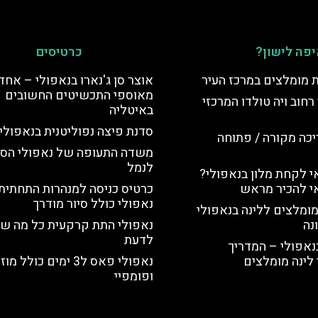
פה לישון?
כרטיסים
ת מומלצים במרכז העיר
אוצר סן ג'נארו בנאפולי – אחד
מאוספי התכשיטים החשובים
רחוב ויה טולדו המרכזי
באיטליה
סדנת פיצה נפוליטנית בנאפולי
יכה מקורה / פתוחה
משדה התעופה של נאפולי הס
לנמל
 לקחת מלון בנאפולי?
י להכיר מראש
כרטיס כניסה למנהרות התחתית
נאפולי כולל סיור מודרך
מומלצים ללינה בנאפולי
נה
נאפולי התת קרקעית כל מה ש
לדעת
נאפולי – המדריך
לינה מומלצים
נאפולי פאס ל3 ימים כולל 
ופומפיי