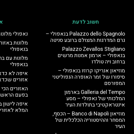
חשוב לדעת
אי
Palazzo dello Spagnolo בנאפולי –
נאפולי מלונו
גרם המדרגות המצולם ברובע סניטה
מלונות באזור 
Palazzo Zevallos Stigliano
בנאפולי
בנאפולי – ארמון אמנות מרשים
מלונות עם בר
ברחוב ויה טולדו
בנאפולי
מוזיאון אנריקו קרוזו בנאפולי –
איפה לא כדאי
סיפורו של זמר האופרה הנפוליטני
אזורים שכדא
המפורסם
האזורים הכי 
Galleria del Tempo בארמון
בפעם הראשו
המלכותי של נאפולי – מסע
איפה לישון ב
אינטראקטיבי בתולדות העיר
המלא לאזורי 
מוזיאון Banco di Napoli – הכסף,
המסחר וההיסטוריה הכלכלית של
העיר