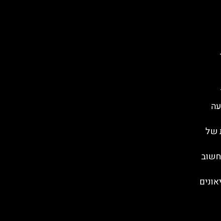
עה
 של
חשוב
מוזיאונים