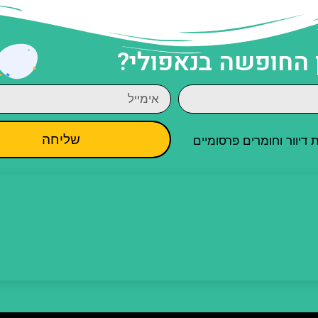
 החופשה בנאפולי?
שליחה
יוור וחומרים פרסומיים