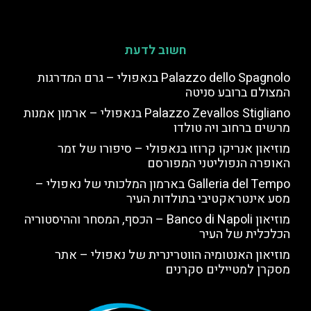
חשוב לדעת
Palazzo dello Spagnolo בנאפולי – גרם המדרגות
המצולם ברובע סניטה
Palazzo Zevallos Stigliano בנאפולי – ארמון אמנות
מרשים ברחוב ויה טולדו
מוזיאון אנריקו קרוזו בנאפולי – סיפורו של זמר
האופרה הנפוליטני המפורסם
Galleria del Tempo בארמון המלכותי של נאפולי –
מסע אינטראקטיבי בתולדות העיר
מוזיאון Banco di Napoli – הכסף, המסחר וההיסטוריה
הכלכלית של העיר
מוזיאון האנטומיה הווטרינרית של נאפולי – אתר
מסקרן למטיילים סקרנים