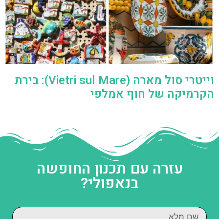
וייטרי סול מארה (Vietri sul Mare): בירת
הקרמיקה של חוף אמלפי
עזרה עם תכנון החופשה
בנאפולי?