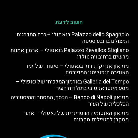
חשוב לדעת
Palazzo dello Spagnolo בנאפולי – גרם המדרגות
המצולם ברובע סניטה
Palazzo Zevallos Stigliano בנאפולי – ארמון אמנות
מרשים ברחוב ויה טולדו
מוזיאון אנריקו קרוזו בנאפולי – סיפורו של זמר
האופרה הנפוליטני המפורסם
Galleria del Tempo בארמון המלכותי של נאפולי –
מסע אינטראקטיבי בתולדות העיר
מוזיאון Banco di Napoli – הכסף, המסחר וההיסטוריה
הכלכלית של העיר
מוזיאון האנטומיה הווטרינרית של נאפולי – אתר
מסקרן למטיילים סקרנים