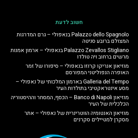
חשוב לדעת
Palazzo dello Spagnolo בנאפולי – גרם המדרגות
המצולם ברובע סניטה
Palazzo Zevallos Stigliano בנאפולי – ארמון אמנות
מרשים ברחוב ויה טולדו
מוזיאון אנריקו קרוזו בנאפולי – סיפורו של זמר
האופרה הנפוליטני המפורסם
Galleria del Tempo בארמון המלכותי של נאפולי –
מסע אינטראקטיבי בתולדות העיר
מוזיאון Banco di Napoli – הכסף, המסחר וההיסטוריה
הכלכלית של העיר
מוזיאון האנטומיה הווטרינרית של נאפולי – אתר
מסקרן למטיילים סקרנים