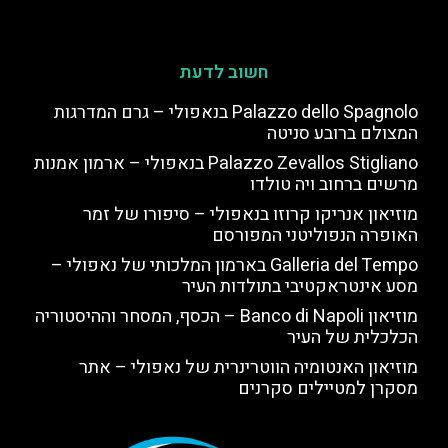
חשוב לדעת
Palazzo dello Spagnolo בנאפולי – גרם המדרגות
המצולם ברובע סניטה
Palazzo Zevallos Stigliano בנאפולי – ארמון אמנות
מרשים ברחוב ויה טולדו
מוזיאון אנריקו קרוזו בנאפולי – סיפורו של זמר
האופרה הנפוליטני המפורסם
Galleria del Tempo בארמון המלכותי של נאפולי –
מסע אינטראקטיבי בתולדות העיר
מוזיאון Banco di Napoli – הכסף, המסחר וההיסטוריה
הכלכלית של העיר
מוזיאון האנטומיה הווטרינרית של נאפולי – אתר
מסקרן למטיילים סקרנים