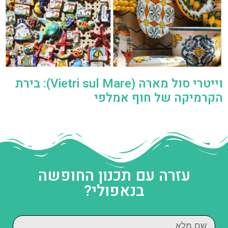
וייטרי סול מארה (Vietri sul Mare): בירת
הקרמיקה של חוף אמלפי
עזרה עם תכנון החופשה
בנאפולי?