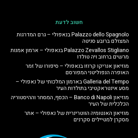
חשוב לדעת
Palazzo dello Spagnolo בנאפולי – גרם המדרגות
המצולם ברובע סניטה
Palazzo Zevallos Stigliano בנאפולי – ארמון אמנות
מרשים ברחוב ויה טולדו
מוזיאון אנריקו קרוזו בנאפולי – סיפורו של זמר
האופרה הנפוליטני המפורסם
Galleria del Tempo בארמון המלכותי של נאפולי –
מסע אינטראקטיבי בתולדות העיר
מוזיאון Banco di Napoli – הכסף, המסחר וההיסטוריה
הכלכלית של העיר
מוזיאון האנטומיה הווטרינרית של נאפולי – אתר
מסקרן למטיילים סקרנים