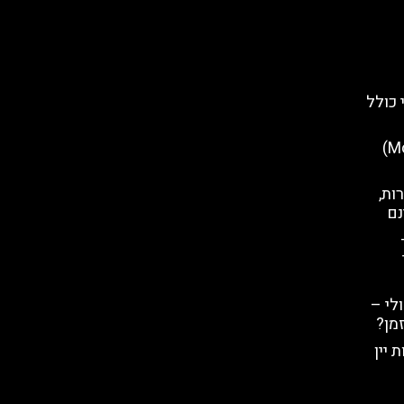
 כולל
ות,
נם
לי –
מן?
 יין