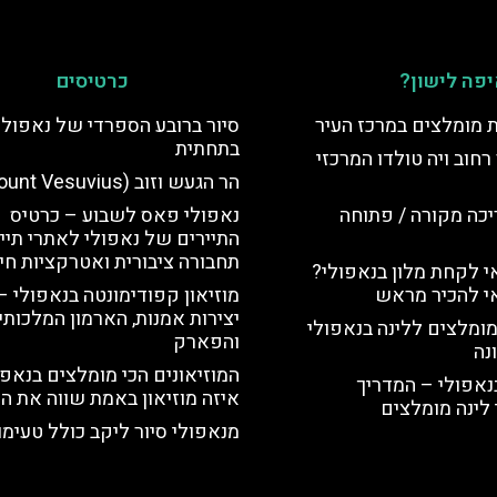
פה לישון?
כרטיסים
ת מומלצים במרכז העיר
סיור ברובע הספרדי של נאפולי
בתחתית
רחוב ויה טולדו המרכזי
הר הגעש וזוב (Mount Vesuvius)
יכה מקורה / פתוחה
נאפולי פאס לשבוע – כרטיס
התיירים של נאפולי לאתרי תייר
תחבורה ציבורית ואטרקציות חי
 לקחת מלון בנאפולי?
י להכיר מראש
מוזיאון קפודימונטה בנאפולי –
יצירות אמנות, הארמון המלכותי
מומלצים ללינה בנאפולי
והפארק
נה
המוזיאונים הכי מומלצים בנאפו
נאפולי – המדריך
איזה מוזיאון באמת שווה את הז
לינה מומלצים
מנאפולי סיור ליקב כולל טעימות