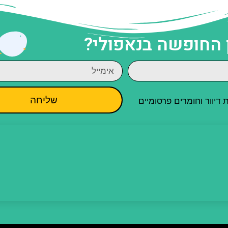
 החופשה בנאפולי?
שליחה
יוור וחומרים פרסומיים