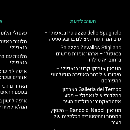
חשוב לדעת
אי
Palazzo dello Spagnolo בנאפולי –
נאפולי מלונו
גרם המדרגות המצולם ברובע סניטה
מלונות באזור 
Palazzo Zevallos Stigliano
בנאפולי
בנאפולי – ארמון אמנות מרשים
מלונות עם בר
ברחוב ויה טולדו
בנאפולי
מוזיאון אנריקו קרוזו בנאפולי –
איפה לא כדאי
סיפורו של זמר האופרה הנפוליטני
אזורים שכדא
המפורסם
האזורים הכי 
Galleria del Tempo בארמון
בפעם הראשו
המלכותי של נאפולי – מסע
איפה לישון ב
אינטראקטיבי בתולדות העיר
המלא לאזורי 
מוזיאון Banco di Napoli – הכסף,
המסחר וההיסטוריה הכלכלית של
העיר