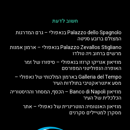
חשוב לדעת
Palazzo dello Spagnolo בנאפולי – גרם המדרגות
המצולם ברובע סניטה
Palazzo Zevallos Stigliano בנאפולי – ארמון אמנות
מרשים ברחוב ויה טולדו
מוזיאון אנריקו קרוזו בנאפולי – סיפורו של זמר
האופרה הנפוליטני המפורסם
Galleria del Tempo בארמון המלכותי של נאפולי –
מסע אינטראקטיבי בתולדות העיר
מוזיאון Banco di Napoli – הכסף, המסחר וההיסטוריה
הכלכלית של העיר
מוזיאון האנטומיה הווטרינרית של נאפולי – אתר
מסקרן למטיילים סקרנים