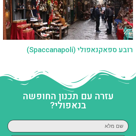
רובע ספאקנאפולי (Spaccanapoli)
עזרה עם תכנון החופשה
בנאפולי?