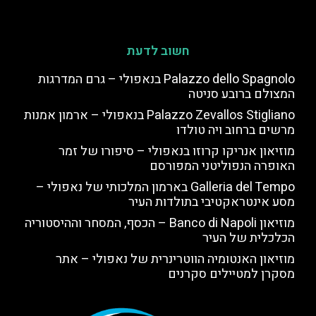
חשוב לדעת
Palazzo dello Spagnolo בנאפולי – גרם המדרגות
המצולם ברובע סניטה
Palazzo Zevallos Stigliano בנאפולי – ארמון אמנות
מרשים ברחוב ויה טולדו
מוזיאון אנריקו קרוזו בנאפולי – סיפורו של זמר
האופרה הנפוליטני המפורסם
Galleria del Tempo בארמון המלכותי של נאפולי –
מסע אינטראקטיבי בתולדות העיר
מוזיאון Banco di Napoli – הכסף, המסחר וההיסטוריה
הכלכלית של העיר
מוזיאון האנטומיה הווטרינרית של נאפולי – אתר
מסקרן למטיילים סקרנים