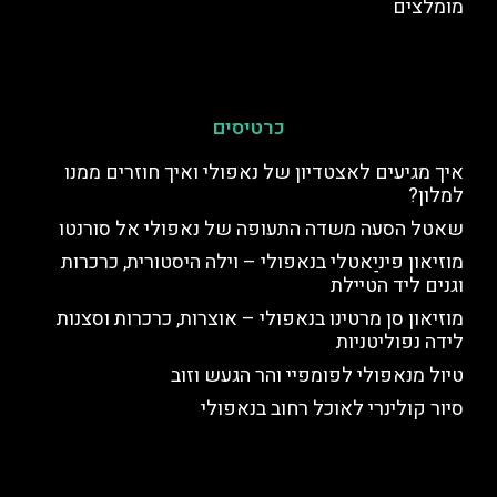
מומלצים
כרטיסים
איך מגיעים לאצטדיון של נאפולי ואיך חוזרים ממנו
למלון?
שאטל הסעה משדה התעופה של נאפולי אל סורנטו
מוזיאון פיניַאטלי בנאפולי – וילה היסטורית, כרכרות
וגנים ליד הטיילת
מוזיאון סן מרטינו בנאפולי – אוצרות, כרכרות וסצנות
לידה נפוליטניות
טיול מנאפולי לפומפיי והר הגעש וזוב
סיור קולינרי לאוכל רחוב בנאפולי