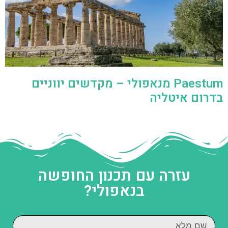
Paestum מנאפולי – מקדשים יווניים
בדרום איטליה
עזרה עם תכנון החופשה
בנאפולי?