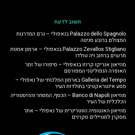
חשוב לדעת
Palazzo dello Spagnolo בנאפולי – גרם המדרגות
המצולם ברובע סניטה
Palazzo Zevallos Stigliano בנאפולי – ארמון אמנות
מרשים ברחוב ויה טולדו
מוזיאון אנריקו קרוזו בנאפולי – סיפורו של זמר
האופרה הנפוליטני המפורסם
Galleria del Tempo בארמון המלכותי של נאפולי –
מסע אינטראקטיבי בתולדות העיר
מוזיאון Banco di Napoli – הכסף, המסחר וההיסטוריה
הכלכלית של העיר
מוזיאון האנטומיה הווטרינרית של נאפולי – אתר
מסקרן למטיילים סקרנים