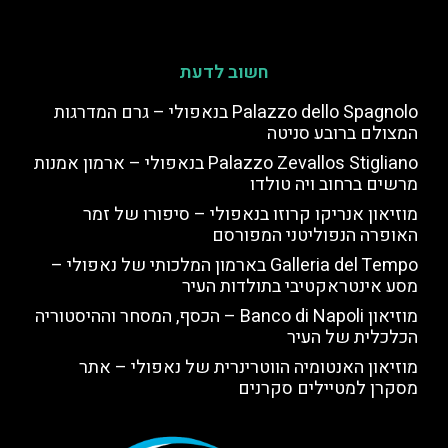
חשוב לדעת
Palazzo dello Spagnolo בנאפולי – גרם המדרגות
המצולם ברובע סניטה
Palazzo Zevallos Stigliano בנאפולי – ארמון אמנות
מרשים ברחוב ויה טולדו
מוזיאון אנריקו קרוזו בנאפולי – סיפורו של זמר
האופרה הנפוליטני המפורסם
Galleria del Tempo בארמון המלכותי של נאפולי –
מסע אינטראקטיבי בתולדות העיר
מוזיאון Banco di Napoli – הכסף, המסחר וההיסטוריה
הכלכלית של העיר
מוזיאון האנטומיה הווטרינרית של נאפולי – אתר
מסקרן למטיילים סקרנים