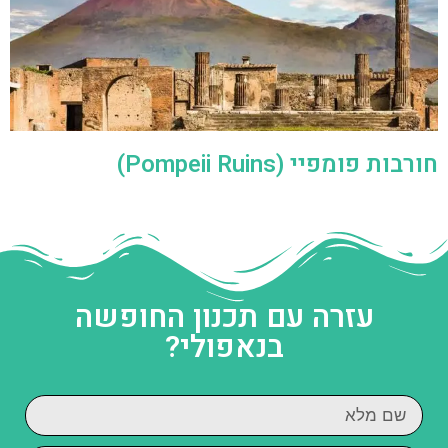
חורבות פומפיי (Pompeii Ruins)
עזרה עם תכנון החופשה
בנאפולי?