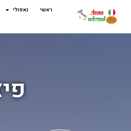
ראשי
נאפולי
פיצ