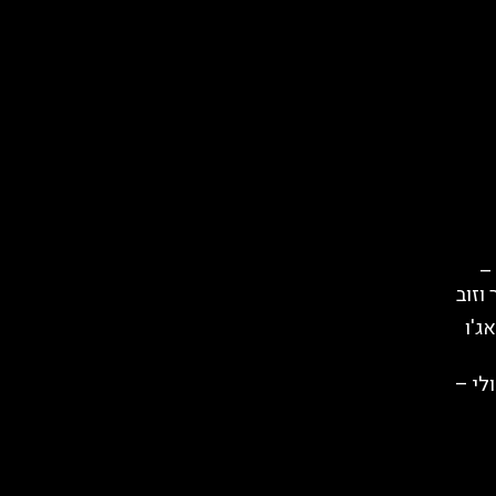
–
וזוב
ג'ו
לי –