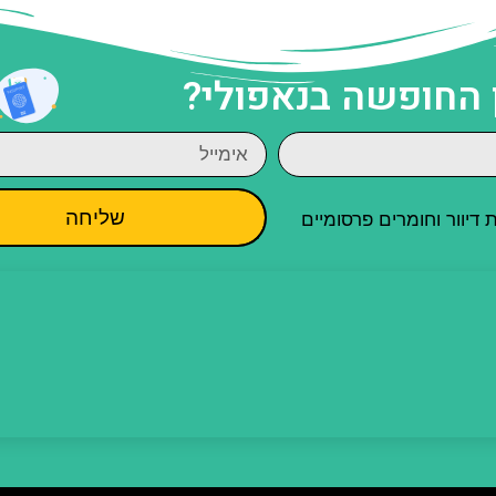
 החופשה בנאפולי?
שליחה
יוור וחומרים פרסומיים