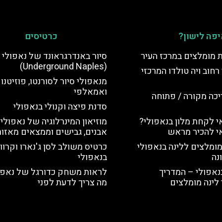
פה לישון?
כרטיסים
ת מומלצים במרכז העיר
סיור באנדרגראונד של נאפולי
(Underground Naples)
רחוב ויה טולדו המרכזי
מנאפולי סיור לסורנטו, פוזיטנו
ואמאלפי
יכה מקורה / פתוחה
סדנת פיצה וקנולי בנאפולי
 לקחת מלון בנאפולי?
מוזיאון המינרלוגיה של נאפולי 
י להכיר מראש
אבנים, גבישים וממצאים מאזור 
מומלצים ללינה בנאפולי
כרטיס משולב לסן ג'נארו וקרווא
נה
בנאפולי
נאפולי – המדריך
לראות משחק כדורגל של נאפו
לינה מומלצים
מה צריך לדעת לפני