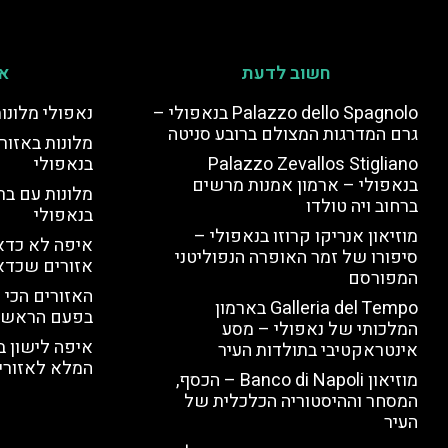
חשוב לדעת
אי
Palazzo dello Spagnolo בנאפולי –
נאפולי מלונו
גרם המדרגות המצולם ברובע סניטה
מלונות באזור 
Palazzo Zevallos Stigliano
בנאפולי
בנאפולי – ארמון אמנות מרשים
מלונות עם בר
ברחוב ויה טולדו
בנאפולי
מוזיאון אנריקו קרוזו בנאפולי –
איפה לא כדאי
סיפורו של זמר האופרה הנפוליטני
אזורים שכדא
המפורסם
האזורים הכי 
Galleria del Tempo בארמון
בפעם הראשו
המלכותי של נאפולי – מסע
איפה לישון ב
אינטראקטיבי בתולדות העיר
המלא לאזורי 
מוזיאון Banco di Napoli – הכסף,
המסחר וההיסטוריה הכלכלית של
העיר