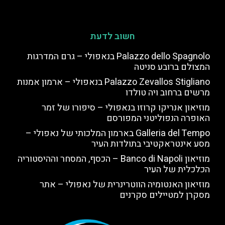
חשוב לדעת
Palazzo dello Spagnolo בנאפולי – גרם המדרגות
המצולם ברובע סניטה
Palazzo Zevallos Stigliano בנאפולי – ארמון אמנות
מרשים ברחוב ויה טולדו
מוזיאון אנריקו קרוזו בנאפולי – סיפורו של זמר
האופרה הנפוליטני המפורסם
Galleria del Tempo בארמון המלכותי של נאפולי –
מסע אינטראקטיבי בתולדות העיר
מוזיאון Banco di Napoli – הכסף, המסחר וההיסטוריה
הכלכלית של העיר
מוזיאון האנטומיה הווטרינרית של נאפולי – אתר
מסקרן למטיילים סקרנים