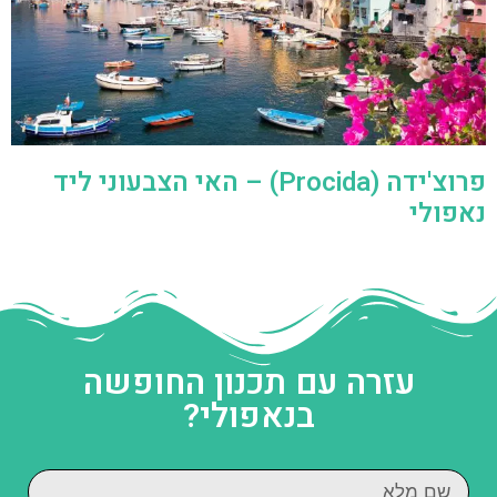
פרוצ'ידה (Procida) – האי הצבעוני ליד
נאפולי
עזרה עם תכנון החופשה
בנאפולי?