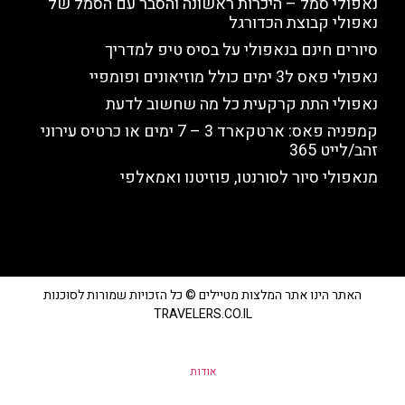
נאפולי סמל – היכרות ראשונה והסבר עם הסמל של
נאפולי קבוצת הכדורגל
סיורים חינם בנאפולי על בסיס טיפ למדריך
נאפולי פאס ל3 ימים כולל מוזיאונים ופומפיי
נאפולי התת קרקעית כל מה שחשוב לדעת
קמפניה פאס: ארטקארד 3 – 7 ימים או כרטיס עירוני
זהב/לייט 365
מנאפולי סיור לסורנטו, פוזיטנו ואמאלפי
האתר הינו אתר המלצות מטיילים © כל הזכויות שמורות לסוכנות
TRAVELERS.CO.IL
אודות