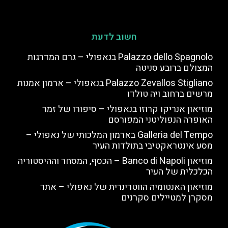
חשוב לדעת
Palazzo dello Spagnolo בנאפולי – גרם המדרגות
המצולם ברובע סניטה
Palazzo Zevallos Stigliano בנאפולי – ארמון אמנות
מרשים ברחוב ויה טולדו
מוזיאון אנריקו קרוזו בנאפולי – סיפורו של זמר
האופרה הנפוליטני המפורסם
Galleria del Tempo בארמון המלכותי של נאפולי –
מסע אינטראקטיבי בתולדות העיר
מוזיאון Banco di Napoli – הכסף, המסחר וההיסטוריה
הכלכלית של העיר
מוזיאון האנטומיה הווטרינרית של נאפולי – אתר
מסקרן למטיילים סקרנים