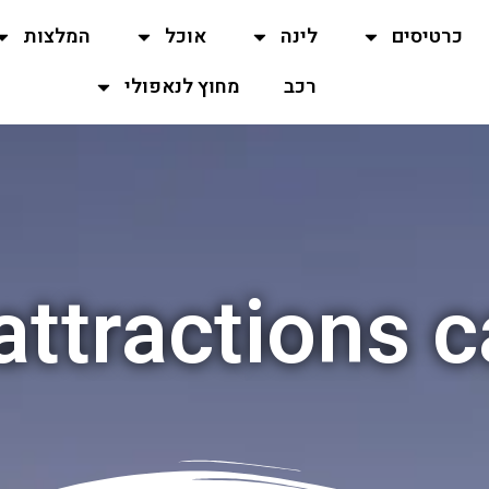
כרטיסים
לינה
אוכל
המלצות
רכב
מחוץ לנאפולי
attractions c