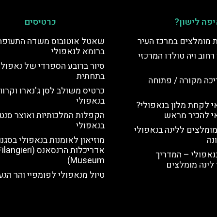
פה לישון?
כרטיסים
ת מומלצים במרכז העיר
שאטל אוטובוס משדה התעופה
ברומא לנאפולי
רחוב ויה טולדו המרכזי
סיור ברובע הספרדי של נאפולי
בתחתית
יכה מקורה / פתוחה
כרטיס משולב לסן ג'נארו וקרווא
בנאפולי
 לקחת מלון בנאפולי?
י להכיר מראש
הקפלות המלכותיות ואוצר סנט 
בנאפולי
מומלצים ללינה בנאפולי
נה
מוזיאון לאומנות בנאפולי בסגנו
אדריכלות הרנסאנס (langieri
נאפולי – המדריך
Museum)
לינה מומלצים
טיול מנאפולי לפומפיי והר הגע