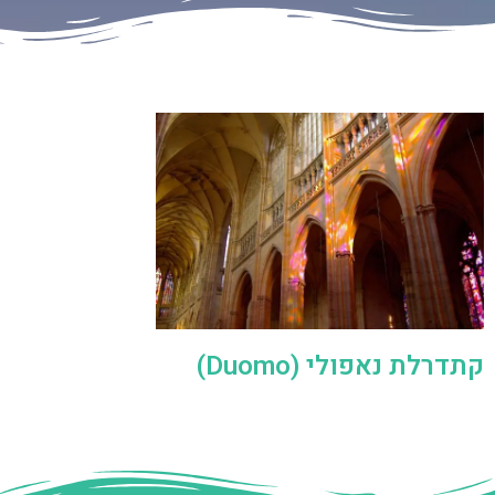
קתדרלת נאפולי (Duomo)