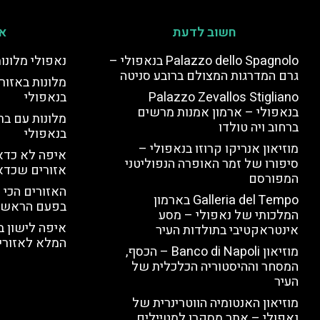
חשוב לדעת
אי
Palazzo dello Spagnolo בנאפולי –
נאפולי מלונו
גרם המדרגות המצולם ברובע סניטה
מלונות באזור 
Palazzo Zevallos Stigliano
בנאפולי
בנאפולי – ארמון אמנות מרשים
מלונות עם בר
ברחוב ויה טולדו
בנאפולי
מוזיאון אנריקו קרוזו בנאפולי –
איפה לא כדאי
סיפורו של זמר האופרה הנפוליטני
אזורים שכדא
המפורסם
האזורים הכי 
Galleria del Tempo בארמון
בפעם הראשו
המלכותי של נאפולי – מסע
איפה לישון ב
אינטראקטיבי בתולדות העיר
המלא לאזורי 
מוזיאון Banco di Napoli – הכסף,
המסחר וההיסטוריה הכלכלית של
העיר
מוזיאון האנטומיה הווטרינרית של
נאפולי – אתר מסקרן למטיילים