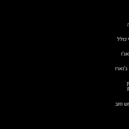
 כולל
ג'ו
ג'נארו
ן
Fi
ש וזוב