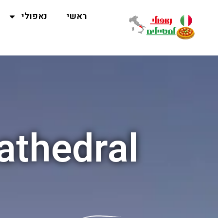
ראשי
נאפולי
athedral