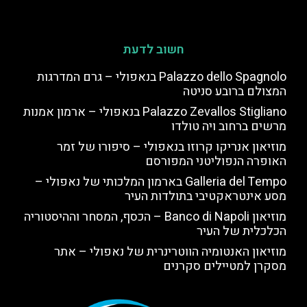
חשוב לדעת
Palazzo dello Spagnolo בנאפולי – גרם המדרגות
המצולם ברובע סניטה
Palazzo Zevallos Stigliano בנאפולי – ארמון אמנות
מרשים ברחוב ויה טולדו
מוזיאון אנריקו קרוזו בנאפולי – סיפורו של זמר
האופרה הנפוליטני המפורסם
Galleria del Tempo בארמון המלכותי של נאפולי –
מסע אינטראקטיבי בתולדות העיר
מוזיאון Banco di Napoli – הכסף, המסחר וההיסטוריה
הכלכלית של העיר
מוזיאון האנטומיה הווטרינרית של נאפולי – אתר
מסקרן למטיילים סקרנים