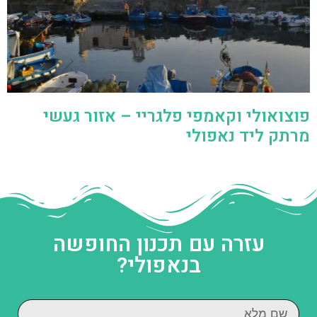
פוצואולי וקאמפי פלגריי – אזור געשי
מרתק ליד נאפולי
עזרה עם תכנון החופשה
בנאפולי?