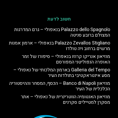
חשוב לדעת
Palazzo dello Spagnolo בנאפולי – גרם המדרגות
המצולם ברובע סניטה
Palazzo Zevallos Stigliano בנאפולי – ארמון אמנות
מרשים ברחוב ויה טולדו
מוזיאון אנריקו קרוזו בנאפולי – סיפורו של זמר
האופרה הנפוליטני המפורסם
Galleria del Tempo בארמון המלכותי של נאפולי –
מסע אינטראקטיבי בתולדות העיר
מוזיאון Banco di Napoli – הכסף, המסחר וההיסטוריה
הכלכלית של העיר
מוזיאון האנטומיה הווטרינרית של נאפולי – אתר
מסקרן למטיילים סקרנים