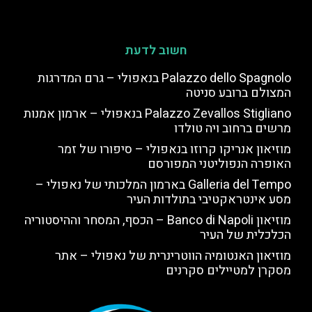
חשוב לדעת
Palazzo dello Spagnolo בנאפולי – גרם המדרגות
המצולם ברובע סניטה
Palazzo Zevallos Stigliano בנאפולי – ארמון אמנות
מרשים ברחוב ויה טולדו
מוזיאון אנריקו קרוזו בנאפולי – סיפורו של זמר
האופרה הנפוליטני המפורסם
Galleria del Tempo בארמון המלכותי של נאפולי –
מסע אינטראקטיבי בתולדות העיר
מוזיאון Banco di Napoli – הכסף, המסחר וההיסטוריה
הכלכלית של העיר
מוזיאון האנטומיה הווטרינרית של נאפולי – אתר
מסקרן למטיילים סקרנים