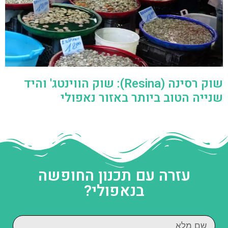
שוק רסינה (Resina): שוק הווינטג' והיד
שנייה הטוב ביותר באזור נאפולי
עזרה עם תכנון החופשה
בנאפולי?