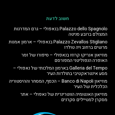
חשוב לדעת
Palazzo dello Spagnolo בנאפולי – גרם המדרגות
המצולם ברובע סניטה
Palazzo Zevallos Stigliano בנאפולי – ארמון אמנות
מרשים ברחוב ויה טולדו
מוזיאון אנריקו קרוזו בנאפולי – סיפורו של זמר
האופרה הנפוליטני המפורסם
Galleria del Tempo בארמון המלכותי של נאפולי –
מסע אינטראקטיבי בתולדות העיר
מוזיאון Banco di Napoli – הכסף, המסחר וההיסטוריה
הכלכלית של העיר
מוזיאון האנטומיה הווטרינרית של נאפולי – אתר
מסקרן למטיילים סקרנים