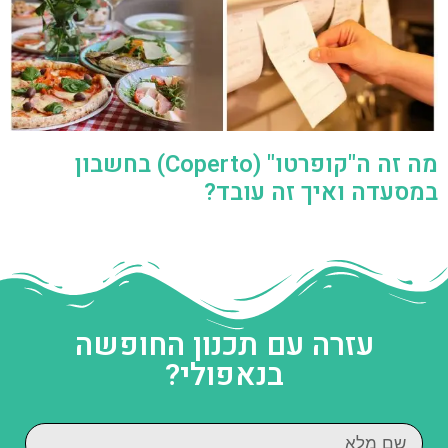
מה זה ה"קופרטו" (Coperto) בחשבון
במסעדה ואיך זה עובד?
עזרה עם תכנון החופשה
בנאפולי?