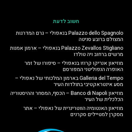
חשוב לדעת
Palazzo dello Spagnolo בנאפולי – גרם המדרגות
המצולם ברובע סניטה
Palazzo Zevallos Stigliano בנאפולי – ארמון אמנות
מרשים ברחוב ויה טולדו
מוזיאון אנריקו קרוזו בנאפולי – סיפורו של זמר
האופרה הנפוליטני המפורסם
Galleria del Tempo בארמון המלכותי של נאפולי –
מסע אינטראקטיבי בתולדות העיר
מוזיאון Banco di Napoli – הכסף, המסחר וההיסטוריה
הכלכלית של העיר
מוזיאון האנטומיה הווטרינרית של נאפולי – אתר
מסקרן למטיילים סקרנים