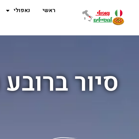
ראשי
נאפולי
סיור ברובע 