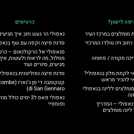
פה לישון?
כרטיסים
ת מומלצים במרכז העיר
נאפולי הר געש וזוב איך מגיעי
רחוב ויה טולדו המרכזי
סדנת פיצה וקפה עם שף בנאפו
מנאפולי אל הרקולנאום – כרטי
יכה מקורה / פתוחה
מסלול, מה לראות ולעשות, איך
מגיעים, סיורים ועוד
 לקחת מלון בנאפולי?
סדנת פיצה נפוליטנית בנאפולי
י להכיר מראש
קטקומבה די סן ג'נ
מומלצים ללינה בנאפולי
di San Gennaro)
נה
נאפולי פאס ל3 ימים כולל 
נאפולי – המדריך
ופומפיי
לינה מומלצים