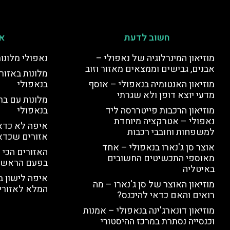
חשוב לדעת
אי
מוזיאון המינרלוגיה של נאפולי –
נאפולי מלונו
אבנים, גבישים וממצאים מאזור וזוב
מלונות באזור 
מוזיאון האנטומיה בנאפולי – אוסף
בנאפולי
מדעי יוצא דופן ולא שגרתי
מלונות עם בר
מוזיאון הרכבות פייטררסה ליד
בנאפולי
נאפולי – אטרקציה מיוחדת
איפה לא כדאי
למשפחות וחובבי רכבות
אזורים שכדא
אוצר סן ג'נארו בנאפולי – אחד
האזורים הכי 
מאוספי התכשיטים החשובים
בפעם הראשו
באיטליה
איפה לישון ב
מוזיאון האוצר של סן ג'נארו – מה
המלא לאזורי 
רואים והאם כדאי להיכנס?
מוזיאון דונארג'ינה בנאפולי – אמנות
וכנסייה נסתרת במרכז ההיסטורי