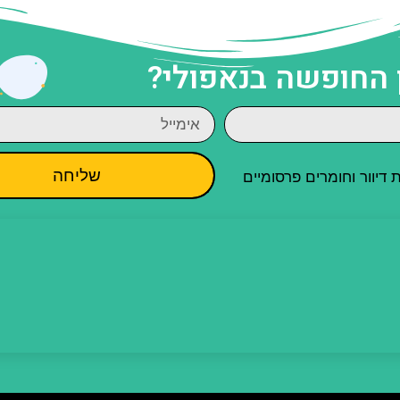
 החופשה בנאפולי?
שליחה
יוור וחומרים פרסומיים