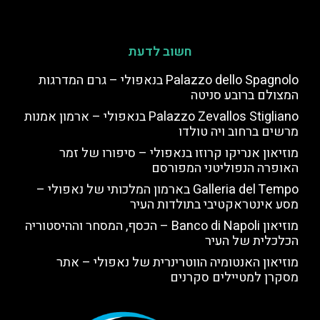
חשוב לדעת
Palazzo dello Spagnolo בנאפולי – גרם המדרגות
המצולם ברובע סניטה
Palazzo Zevallos Stigliano בנאפולי – ארמון אמנות
מרשים ברחוב ויה טולדו
מוזיאון אנריקו קרוזו בנאפולי – סיפורו של זמר
האופרה הנפוליטני המפורסם
Galleria del Tempo בארמון המלכותי של נאפולי –
מסע אינטראקטיבי בתולדות העיר
מוזיאון Banco di Napoli – הכסף, המסחר וההיסטוריה
הכלכלית של העיר
מוזיאון האנטומיה הווטרינרית של נאפולי – אתר
מסקרן למטיילים סקרנים