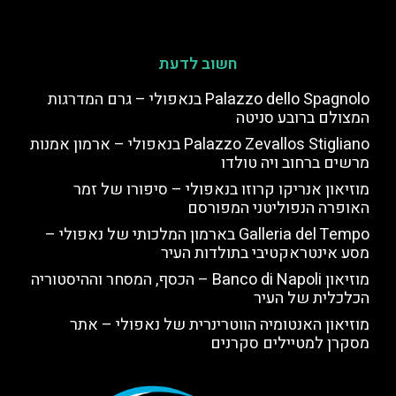
חשוב לדעת
Palazzo dello Spagnolo בנאפולי – גרם המדרגות
המצולם ברובע סניטה
Palazzo Zevallos Stigliano בנאפולי – ארמון אמנות
מרשים ברחוב ויה טולדו
מוזיאון אנריקו קרוזו בנאפולי – סיפורו של זמר
האופרה הנפוליטני המפורסם
Galleria del Tempo בארמון המלכותי של נאפולי –
מסע אינטראקטיבי בתולדות העיר
מוזיאון Banco di Napoli – הכסף, המסחר וההיסטוריה
הכלכלית של העיר
מוזיאון האנטומיה הווטרינרית של נאפולי – אתר
מסקרן למטיילים סקרנים