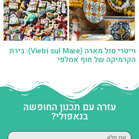
וייטרי סול מארה (Vietri sul Mare): בירת
הקרמיקה של חוף אמלפי
עזרה עם תכנון החופשה
בנאפולי?