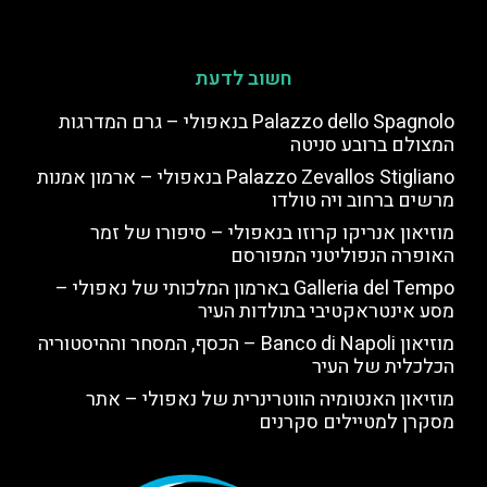
חשוב לדעת
Palazzo dello Spagnolo בנאפולי – גרם המדרגות
המצולם ברובע סניטה
Palazzo Zevallos Stigliano בנאפולי – ארמון אמנות
מרשים ברחוב ויה טולדו
מוזיאון אנריקו קרוזו בנאפולי – סיפורו של זמר
האופרה הנפוליטני המפורסם
Galleria del Tempo בארמון המלכותי של נאפולי –
מסע אינטראקטיבי בתולדות העיר
מוזיאון Banco di Napoli – הכסף, המסחר וההיסטוריה
הכלכלית של העיר
מוזיאון האנטומיה הווטרינרית של נאפולי – אתר
מסקרן למטיילים סקרנים