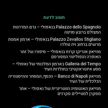
חשוב לדעת
Palazzo dello Spagnolo בנאפולי – גרם המדרגות
המצולם ברובע סניטה
Palazzo Zevallos Stigliano בנאפולי – ארמון אמנות
מרשים ברחוב ויה טולדו
מוזיאון אנריקו קרוזו בנאפולי – סיפורו של זמר
האופרה הנפוליטני המפורסם
Galleria del Tempo בארמון המלכותי של נאפולי –
מסע אינטראקטיבי בתולדות העיר
מוזיאון Banco di Napoli – הכסף, המסחר וההיסטוריה
הכלכלית של העיר
מוזיאון האנטומיה הווטרינרית של נאפולי – אתר
מסקרן למטיילים סקרנים