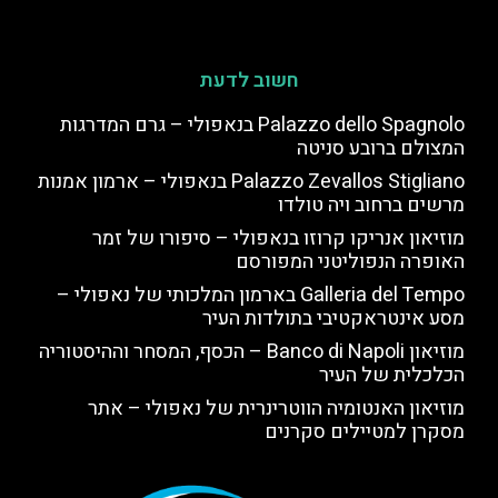
חשוב לדעת
Palazzo dello Spagnolo בנאפולי – גרם המדרגות
המצולם ברובע סניטה
Palazzo Zevallos Stigliano בנאפולי – ארמון אמנות
מרשים ברחוב ויה טולדו
מוזיאון אנריקו קרוזו בנאפולי – סיפורו של זמר
האופרה הנפוליטני המפורסם
Galleria del Tempo בארמון המלכותי של נאפולי –
מסע אינטראקטיבי בתולדות העיר
מוזיאון Banco di Napoli – הכסף, המסחר וההיסטוריה
הכלכלית של העיר
מוזיאון האנטומיה הווטרינרית של נאפולי – אתר
מסקרן למטיילים סקרנים