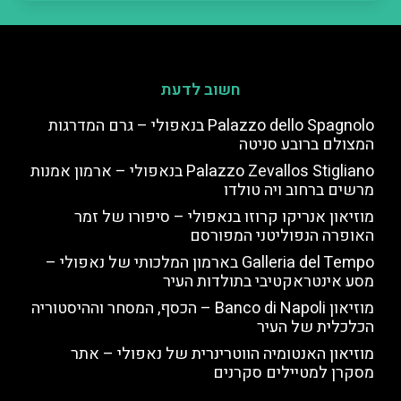
חשוב לדעת
Palazzo dello Spagnolo בנאפולי – גרם המדרגות
המצולם ברובע סניטה
Palazzo Zevallos Stigliano בנאפולי – ארמון אמנות
מרשים ברחוב ויה טולדו
מוזיאון אנריקו קרוזו בנאפולי – סיפורו של זמר
האופרה הנפוליטני המפורסם
Galleria del Tempo בארמון המלכותי של נאפולי –
מסע אינטראקטיבי בתולדות העיר
מוזיאון Banco di Napoli – הכסף, המסחר וההיסטוריה
הכלכלית של העיר
מוזיאון האנטומיה הווטרינרית של נאפולי – אתר
מסקרן למטיילים סקרנים