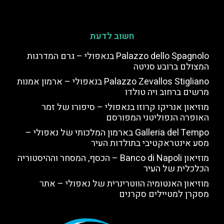
חשוב לדעת
Palazzo dello Spagnolo בנאפולי – גרם המדרגות
המצולם ברובע סניטה
Palazzo Zevallos Stigliano בנאפולי – ארמון אמנות
מרשים ברחוב ויה טולדו
מוזיאון אנריקו קרוזו בנאפולי – סיפורו של זמר
האופרה הנפוליטני המפורסם
Galleria del Tempo בארמון המלכותי של נאפולי –
מסע אינטראקטיבי בתולדות העיר
מוזיאון Banco di Napoli – הכסף, המסחר וההיסטוריה
הכלכלית של העיר
מוזיאון האנטומיה הווטרינרית של נאפולי – אתר
מסקרן למטיילים סקרנים